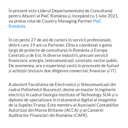
În prezent este Liderul Departamentului de Consultanță
pentru Afaceri al PwC România și, începând cu 1 iulie 2021,
va prelua rolul de Country Managing Partner
PwC
România
.
În cei peste 27 de ani de carieră în servicii profesionale,
dintre care 19 ani ca Partener, Dinu a coordonat o gamă
largă de proiecte de consultanță în România și Europa
Centrală și de Est, în diverse industrii, precum servicii
financiare, energie, telecomunicații, sănătate, sector public.
De asemenea, are o experiență vastă în procesele de fuziuni
și achiziții (inclusiv due diligence comercial, financiar și IT).
A absolvit Facultatea de Electronică și Telecomunicații din
cadrul Politehnicii București, deține un master în inginerie
electrică în cadrul Georgia Institute of Technology SUA și o
diplomă de specializare în tratamentul digital al imaginilor
de la Supélec Franța. Este membru al Asociației Contabililor
Autorizați din Marea Britanie (ACCA) și al Camerei
Auditorilor Financiari din România (CAFR).